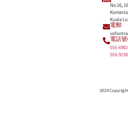
No.16, 1
Komersia
Kuala Lu
電郵
vofontr
電話號
016-6982
016-9238
2024 Copyright