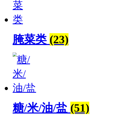
腌菜类
(23)
糖/米/油/盐
(51)