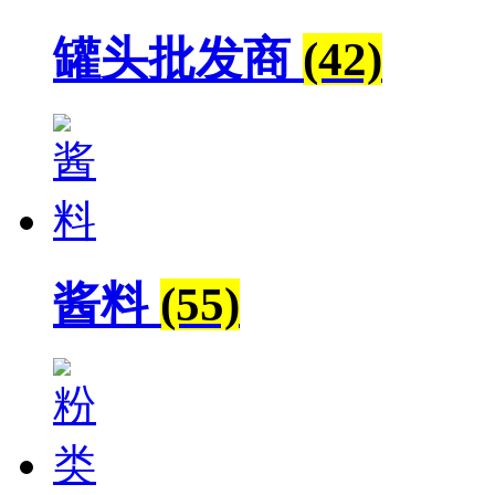
罐头批发商
(42)
酱料
(55)