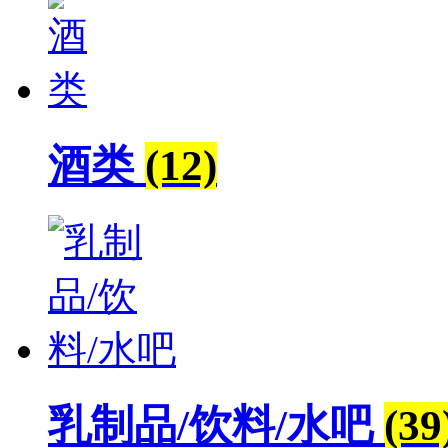
酒类
(12)
乳制品/饮料/水吧
(39