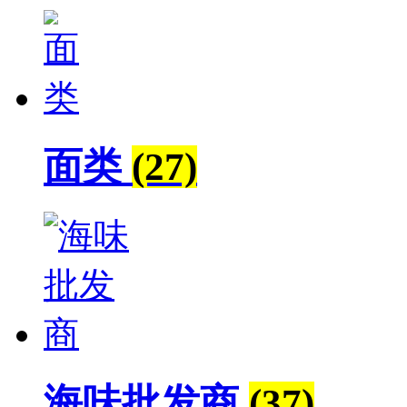
面类
(27)
海味批发商
(37)