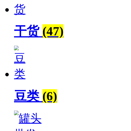
干货
(47)
豆类
(6)