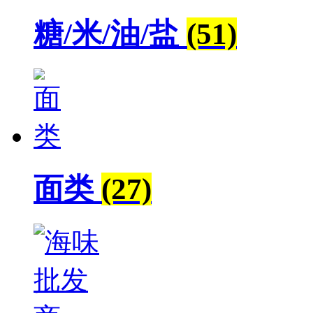
糖/米/油/盐
(51)
面类
(27)