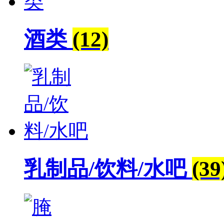
酒类
(12)
乳制品/饮料/水吧
(39