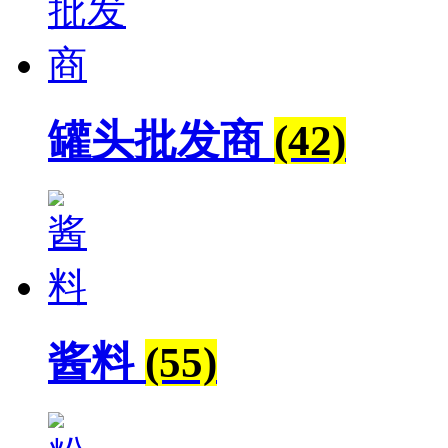
罐头批发商
(42)
酱料
(55)