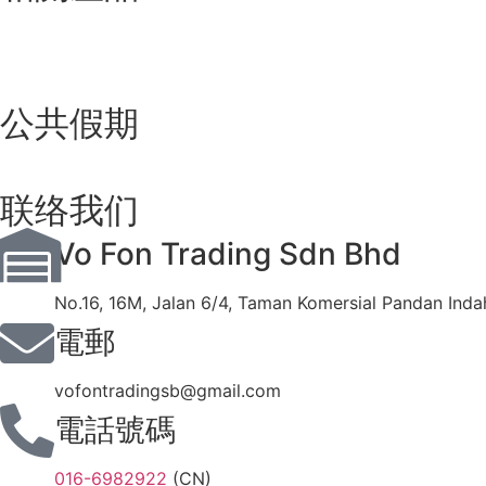
公共假期
联络我们
Vo Fon Trading Sdn Bhd
No.16, 16M, Jalan 6/4, Taman Komersial Pandan Inda
電郵
vofontradingsb@gmail.com
電話號碼
016-6982922
(CN)