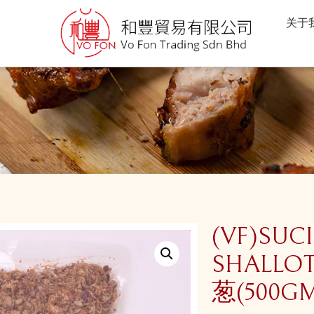
关于
(VF)SUC
SHALLOT
葱(500GM