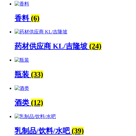
香料
(6)
药材供应商 KL/吉隆坡
(24)
瓶装
(33)
酒类
(12)
乳制品/饮料/水吧
(39)