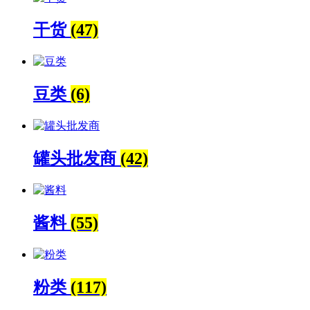
干货
(47)
豆类
(6)
罐头批发商
(42)
酱料
(55)
粉类
(117)