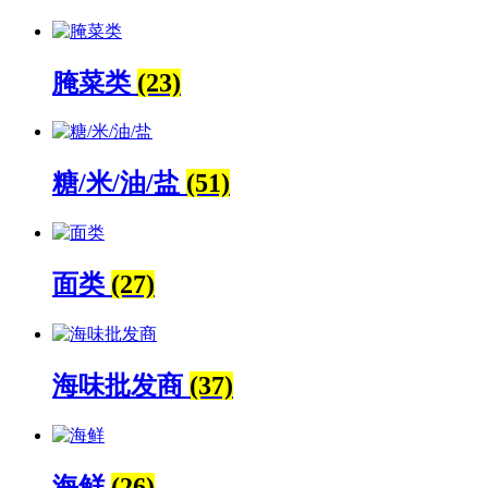
腌菜类
(23)
糖/米/油/盐
(51)
面类
(27)
海味批发商
(37)
海鲜
(26)