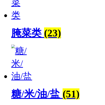
腌菜类
(23)
糖/米/油/盐
(51)