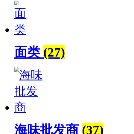
面类
(27)
海味批发商
(37)