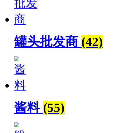
罐头批发商
(42)
酱料
(55)