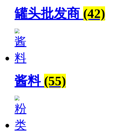
罐头批发商
(42)
酱料
(55)