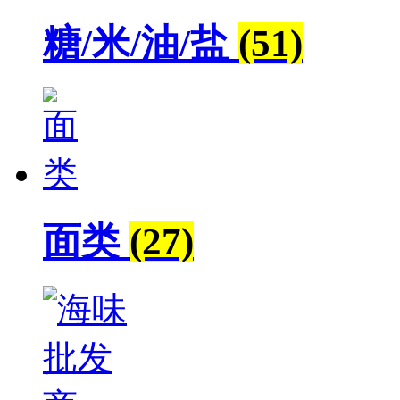
糖/米/油/盐
(51)
面类
(27)