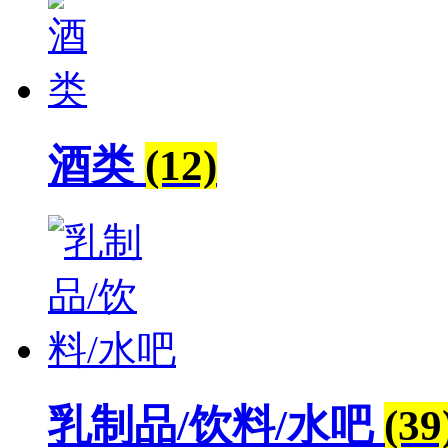
酒类
(12)
乳制品/饮料/水吧
(39