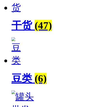
干货
(47)
豆类
(6)