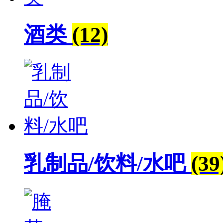
酒类
(12)
乳制品/饮料/水吧
(39