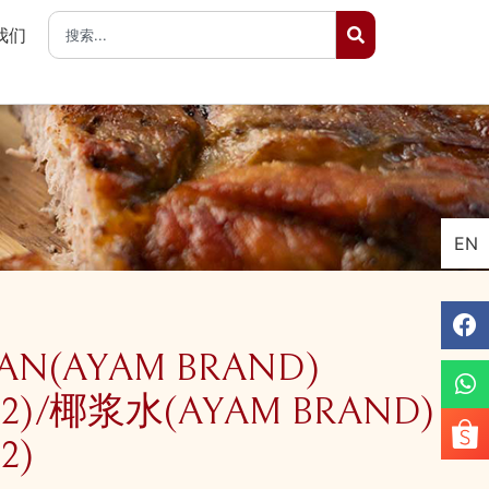
我们
EN
AN(AYAM BRAND)
*12)/椰浆水(AYAM BRAND)
2)