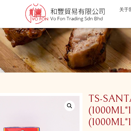
关于
TS-SANT
(1000ML
(1000ML*1