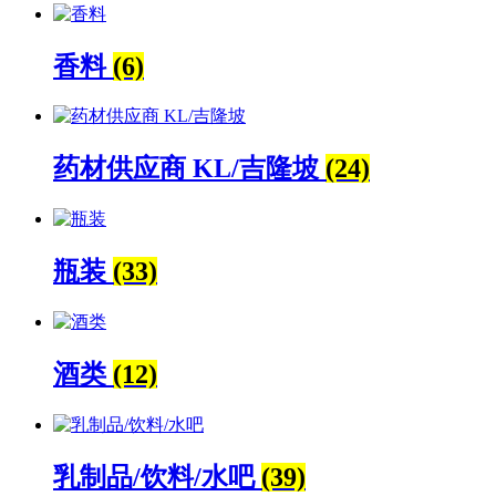
香料
(6)
药材供应商 KL/吉隆坡
(24)
瓶装
(33)
酒类
(12)
乳制品/饮料/水吧
(39)