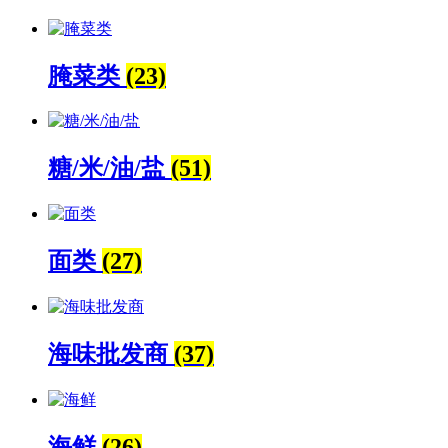
腌菜类
(23)
糖/米/油/盐
(51)
面类
(27)
海味批发商
(37)
海鲜
(26)