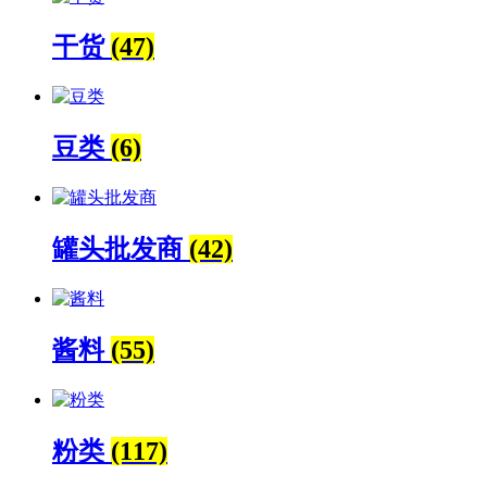
干货
(47)
豆类
(6)
罐头批发商
(42)
酱料
(55)
粉类
(117)