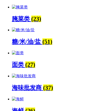
腌菜类
(23)
糖/米/油/盐
(51)
面类
(27)
海味批发商
(37)
海鲜
(26)