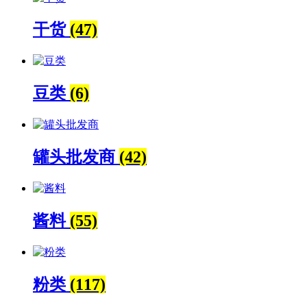
干货
(47)
豆类
(6)
罐头批发商
(42)
酱料
(55)
粉类
(117)