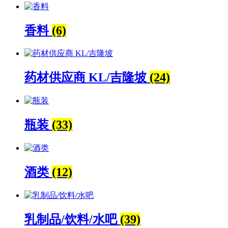
香料
(6)
药材供应商 KL/吉隆坡
(24)
瓶装
(33)
酒类
(12)
乳制品/饮料/水吧
(39)