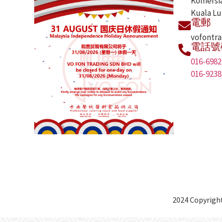
Komersia
Kuala Lu
電郵
vofontr
電話號
016-6982
016-9238
2024 Copyright