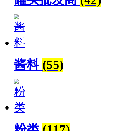
酱料
(55)
粉类
(117)