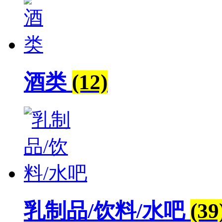
酒类
(12)
乳制品/饮料/水吧
(39