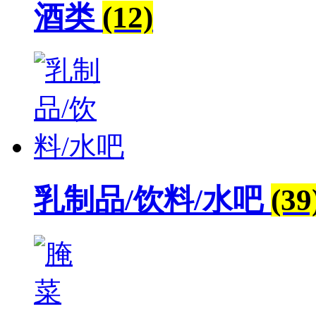
酒类
(12)
乳制品/饮料/水吧
(39