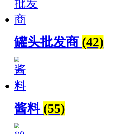
罐头批发商
(42)
酱料
(55)