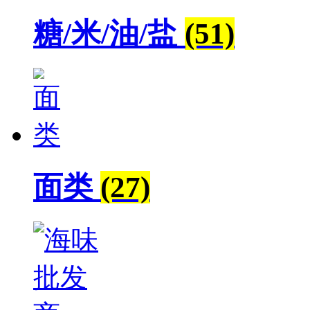
糖/米/油/盐
(51)
面类
(27)