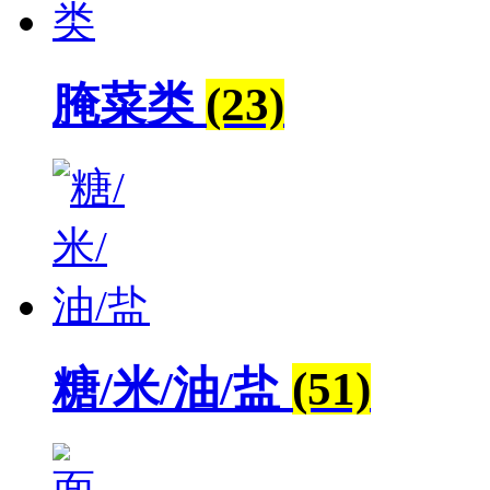
腌菜类
(23)
糖/米/油/盐
(51)