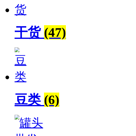
干货
(47)
豆类
(6)