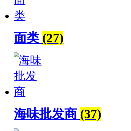
面类
(27)
海味批发商
(37)