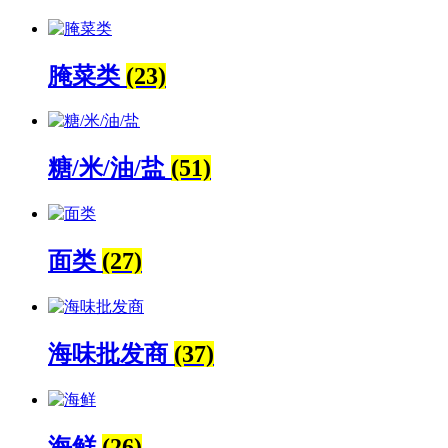
腌菜类
(23)
糖/米/油/盐
(51)
面类
(27)
海味批发商
(37)
海鲜
(26)