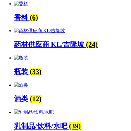
香料
(6)
药材供应商 KL/吉隆坡
(24)
瓶装
(33)
酒类
(12)
乳制品/饮料/水吧
(39)