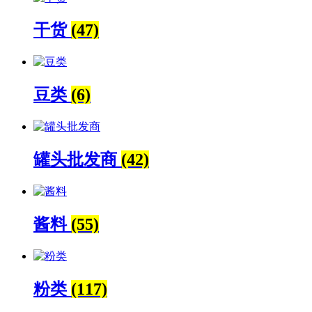
干货
(47)
豆类
(6)
罐头批发商
(42)
酱料
(55)
粉类
(117)