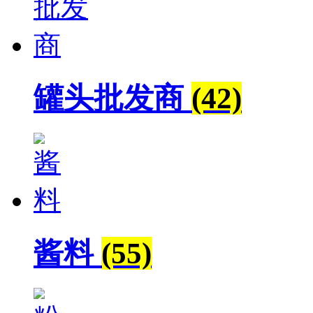
罐头批发商
(42)
酱料
(55)