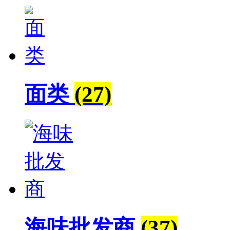
面类
(27)
海味批发商
(37)