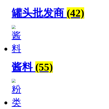
罐头批发商
(42)
酱料
(55)