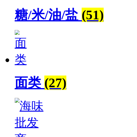
糖/米/油/盐
(51)
面类
(27)