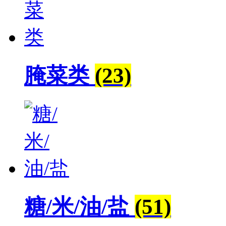
腌菜类
(23)
糖/米/油/盐
(51)