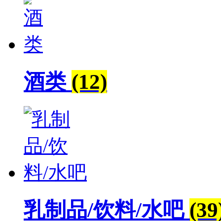
酒类
(12)
乳制品/饮料/水吧
(39