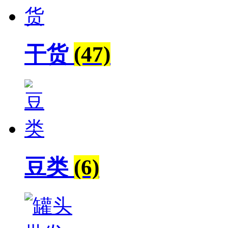
干货
(47)
豆类
(6)