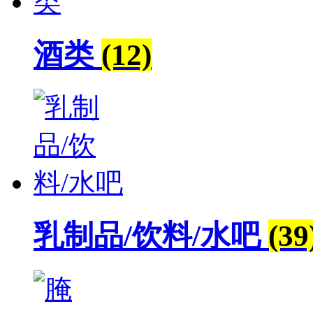
酒类
(12)
乳制品/饮料/水吧
(39