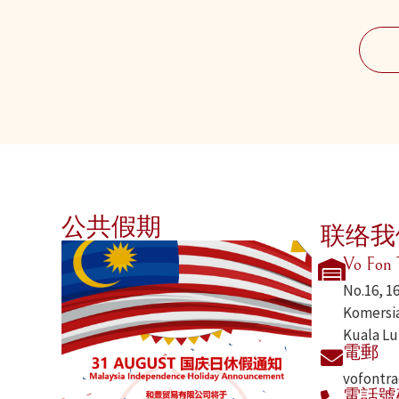
公共假期
联络我
Vo Fon 
No.16, 1
Komersia
Kuala Lu
電郵
vofontr
電話號