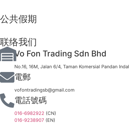
公共假期
联络我们
Vo Fon Trading Sdn Bhd
No.16, 16M, Jalan 6/4, Taman Komersial Pandan Inda
電郵
vofontradingsb@gmail.com
電話號碼
016-6982922
(CN)
016-9238907
(EN)