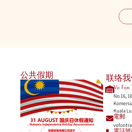
公共假期
联络我
Vo Fon 
No.16, 1
Komersia
Kuala Lu
電郵
vofontr
電話號