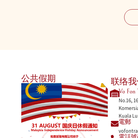
公共假期
联络我
Vo Fon 
No.16, 1
Komersia
Kuala Lu
電郵
vofontr
電話號