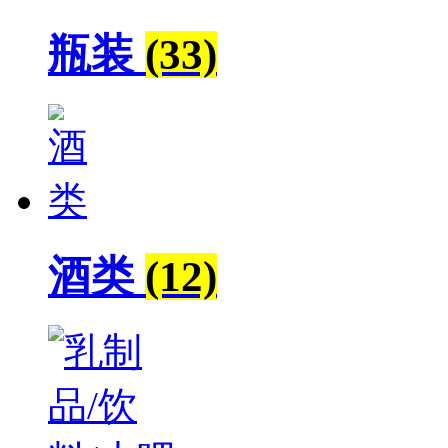
瓶装
(33)
酒类
(12)