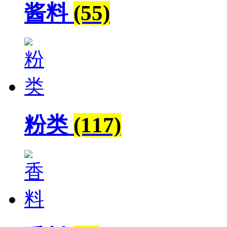
酱料
(55)
粉类
(117)