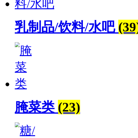
乳制品/饮料/水吧
(39
腌菜类
(23)