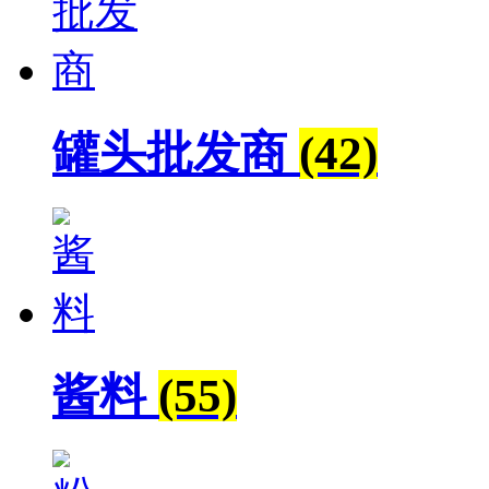
罐头批发商
(42)
酱料
(55)