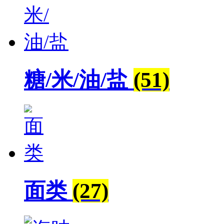
糖/米/油/盐
(51)
面类
(27)