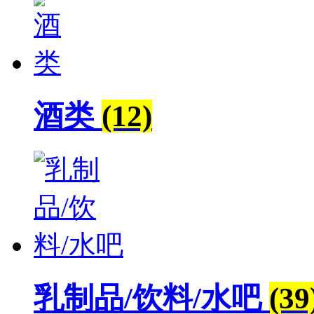
酒类
(12)
乳制品/饮料/水吧
(39