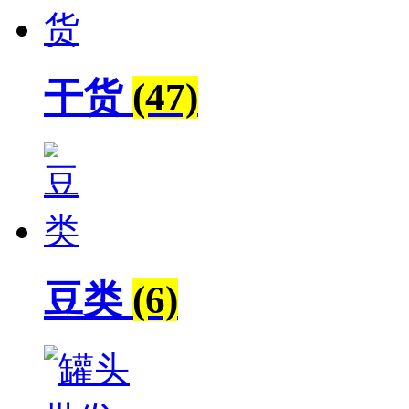
干货
(47)
豆类
(6)