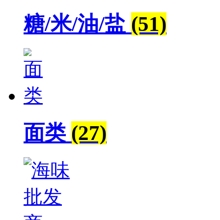
糖/米/油/盐
(51)
面类
(27)