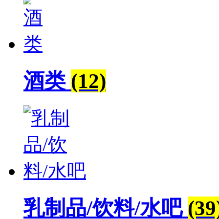
酒类
(12)
乳制品/饮料/水吧
(39