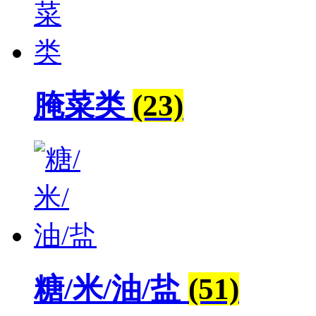
腌菜类
(23)
糖/米/油/盐
(51)