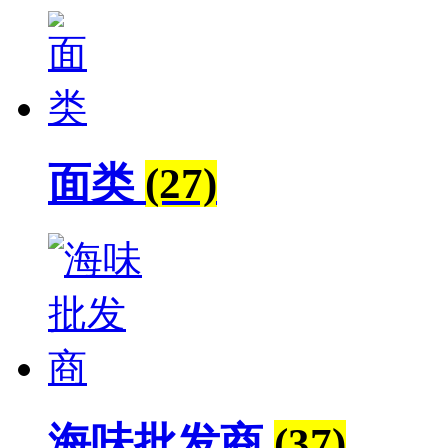
面类
(27)
海味批发商
(37)