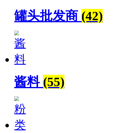
罐头批发商
(42)
酱料
(55)