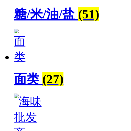
糖/米/油/盐
(51)
面类
(27)