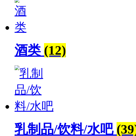
酒类
(12)
乳制品/饮料/水吧
(39