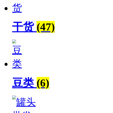
干货
(47)
豆类
(6)