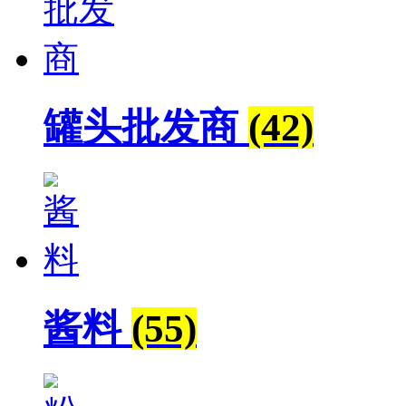
罐头批发商
(42)
酱料
(55)