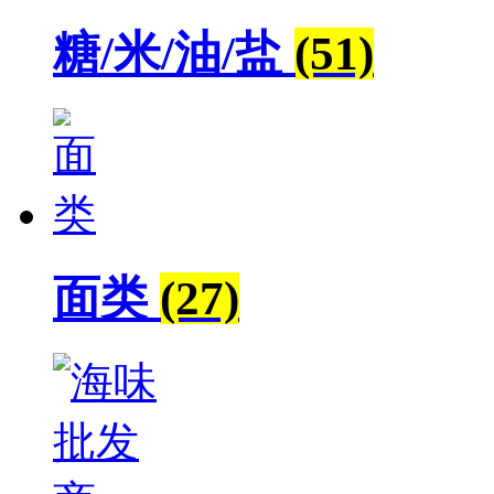
糖/米/油/盐
(51)
面类
(27)