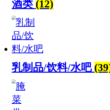
酒类
(12)
乳制品/饮料/水吧
(39