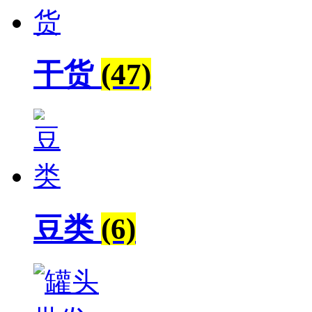
干货
(47)
豆类
(6)