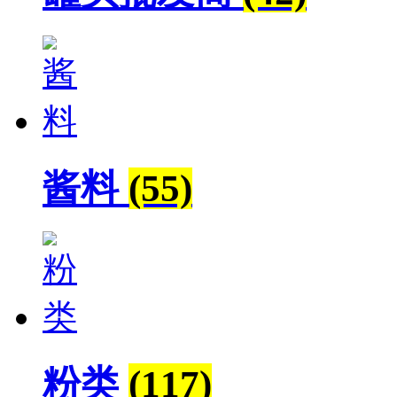
酱料
(55)
粉类
(117)