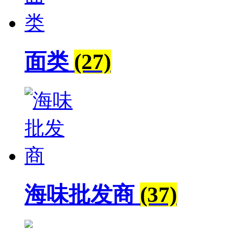
面类
(27)
海味批发商
(37)