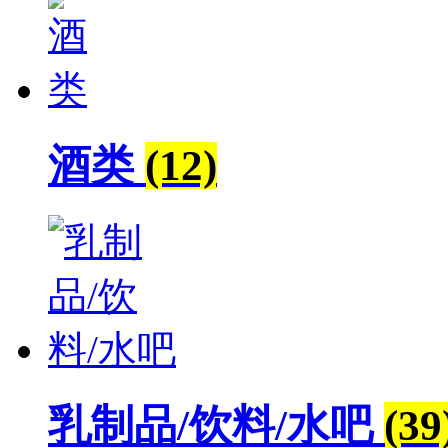
酒类
(12)
乳制品/饮料/水吧
(39