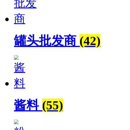
罐头批发商
(42)
酱料
(55)