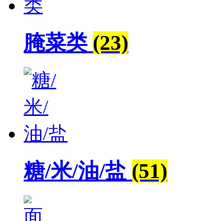
腌菜类
(23)
糖/米/油/盐
(51)