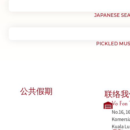
JAPANESE SE
PICKLED MU
公共假期
联络我
Vo Fon 
No.16, 1
Komersia
Kuala Lu