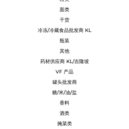
面类
干货
冷冻/冷藏食品批发商 KL
瓶装
其他
药材供应商 KL/吉隆坡
VF 产品
罐头批发商
糖/米/油/盐
香料
酒类
腌菜类