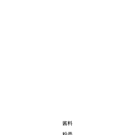
酱料
粉类