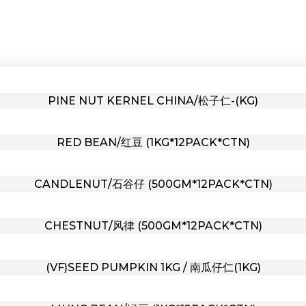
PINE NUT KERNEL CHINA/松子仁-(KG)
RED BEAN/红豆 (1KG*12PACK*CTN)
CANDLENUT/石谷仔 (500GM*12PACK*CTN)
CHESTNUT/风律 (500GM*12PACK*CTN)
(VF)SEED PUMPKIN 1KG / 南瓜仔仁(1KG)